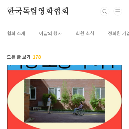
본문 바로가기
한국독립영화협회
협회 소개
이달의 행사
회원 소식
정회원 가
모든 글 보기
178