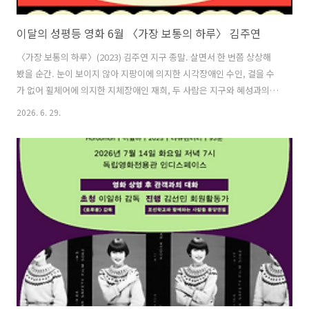
이달의 성평등 영화 6월 〈가장 보통의 하루〉 김주연
〈가장 보통의 하루〉(2023) 김주연 지구 종말. 살면서 한 번쯤 상상해
봤을 순간. 눈이 보이지 않아 지팡이에 의지한 시각장애인 수인, 걸을 수
가 없어 휠체어에 의지한 지체장애인 재희, 두 사람은 지구와 혜성과의
충돌이 예고된 어느 날, 혼비백산하며 정신없이 대피하는 사람들 틈을 지
2026. 6. 29.
나 여느 때처럼 복지관에서의 정기 모임을 찾았다 마주친다. 아무도 오지
않는 복지관 앞에서 영원히 혼자 남게 되는 것을 상상한 재희 앞에 나타
난 수인이다. 어디로들 떠난 것인지, 아수라장이던 길은 어느 틈에 고요
해졌다. 두 사람은 이 틈을 타 평소 가보고 싶었지만 쉬이 가보지 못했던
곳을 함께 가보기로 하고 길을 나섰다가 내친김에 서로의 몸에 기대어 살
면서 꼭 하고 싶었던 것까지 하나씩 해보기로 한다. 둘만 걷는 길 위, ..