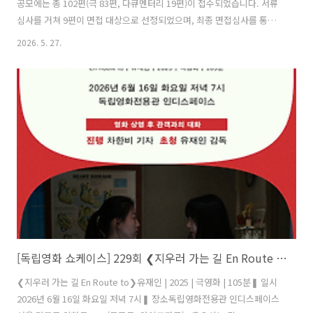
공모에는 총 102편(극 83편, 다큐멘터리 19편)이 접수되었습니다. 서류
심사를 거쳐 9편이 면접 대상으로 선정되었으며, 최종 면접심사를 통해
아래 3편의 작품을 선정하였습니다.▸ 김경형 감독 〈돌아온 금자씨〉▸
2026. 5. 27.
강경태 감독 〈칠순 게스트, 순자씨〉▸ 이홍래 감독 〈평숙의 기타〉
〈돌아온 금자씨〉는 배움과 가르침이 분리된 개념이 아니라 서로에게
영향을 주고받는 과정임을 따뜻하게 그려내며 평생학습의 가치를 잘 담
아냈습니다. 〈칠순 게스트, 순자씨〉는 나이가 들어가며 변화하는 자신
의 몸과 삶을 새롭게 이해하고 배워가는 인물의 모습을 통해 평생학습의
의미를 섬세하게 보여주었습니다. 〈평숙의 기타〉는 음악을 매개로 상
실 이후의 회복 과..
[독립영화 쇼케이스] 229회 ❮지우러 가는 길 En Route to❯ 유재인
❮지우러 가는 길 En Route to❯유재인 | 2025 | 극영화 | 105분❚ 일시
2026년 6월 16일 화요일 저녁 7시❚ 장소독립영화전용관 인디스페이스