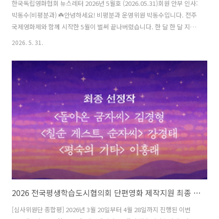
한국독립영화협회 뉴스레터 2026년 5월호 (2026.05.31)회원 안부 인사:
박동수(비평분과) ☘️안녕하세요! 비평분과 운영위원 박동수입니다. 전주
국제영화제와 함께 시작한 5월이 벌써 끝나버렸습니다. 한 달 한 달 지나
갈 때마다 느끼는 것이지만, 갈수록 시간이 더욱 빠르게 흘러가는 것만
2026. 5. 31.
같습니다. 영화제와 원고 마감, 예심 등으로 바쁘게 보내다보니 성큼 다
가운 여름 날씨가 당황스럽기도 합니다.올해의 한독협은 다양한 상영행
사와 함께하고 있습니다. 새해를 열며 진행된 성수동에서의 PPP 행사부
터, 인디스페이스에서 열린 회원작 상영회와 (이 글을 쓰는 오늘) 키니마
에서 진행된 『독립영화 55호』 연계 상영회까지, 한독협을 창구 삼아
다양한 상영 기획이 이루어지고 있죠. 그 중 가장 오래된 역사(?)를 지..
2026 전국평생학습도시협의회 단편영화 제작지원 최종 선정작 발표
[심사위원단 종합평] 2026년 3월 20일부터 4월 28일까지 진행된 이번