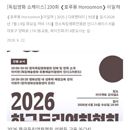
[독립영화 쇼케이스] 230회 ❮호루몽 Horoomon❯ 이일하
❮호루몽 Horoomon❯이일하 | 2025 | 다큐멘터리 | 93분❚ 일시2026
년 7월 14일 화요일 저녁 7시❚ 장소독립영화전용관 인디스페이스서울
마포구 양화로 176 (동교동, 와이즈파크) 8층오시는 길
https://indiespace.kr/notice/5480❚ 영화 상영 후 관객과의 대화 초
2026. 6. 22.
청 이일하 감독진행 김선민 회원활동가(조선학교와 함께하는 사람들 몽
당연필)📺230회 독립영화 쇼케이스에서 이일하 감독의 ❮호루몽❯을 상
영합니다.상영 후 관객과의 대화가 이어지며, 당일 관객분들께 작품 정
보, 제작 일지, 리뷰 등이 수록된 자료집을 드립니다.독립영화 쇼케이스
는 무료 상영회입니다. ❚ 시놉시스호루몽: ‘버리는 것’ 이라는 어원을 가
진 곱창구이의 일본 말. 도축하고 남은 쓰레기 내장을 ..
2026 한국독립영화협회 성평등 교육 (6/24)