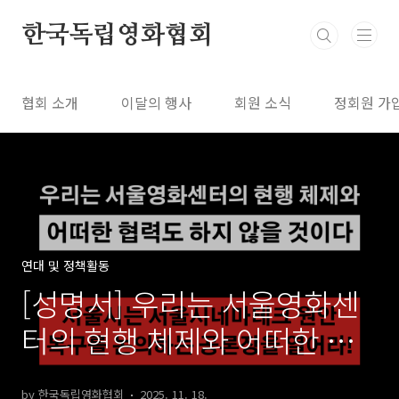
본문 바로가기
한국독립영화협회
협회 소개
이달의 행사
회원 소식
정회원 가
연대 및 정책활동
[성명서] 우리는 서울영화센
터의 현행 체제와 어떠한 협
력도 하지 않을 것이다! - 서
by 한국독립영화협회
2025. 11. 18.