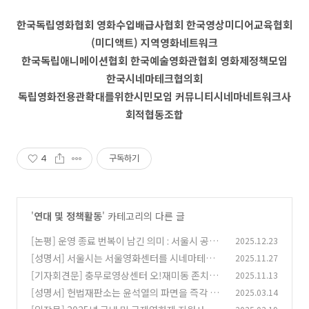
한국독립영화협회 영화수입배급사협회 한국영상미디어교육협회
(미디액트) 지역영화네트워크
한국독립애니메이션협회 한국예술영화관협회 영화제정책모임
한국시네마테크협의회
독립영화전용관확대를위한시민모임 커뮤니티시네마네트워크사
회적협동조합
4
구독하기
'
연대 및 정책활동
' 카테고리의 다른 글
[논평] 운영 종료 번복이 남긴 의미 : 서울시 공공
2025.12.23
시네마·미디어 문화정책을 다시 바라보다
[성명서] 서울시는 서울영화센터를 시네마테크
2025.11.27
(1)
본래 기능으로 복원해야 한다
[기자회견문] 충무로영상센터 오!재미동 존치를
2025.11.13
(2)
위한 시민모임 기자회견
[성명서] 헌법재판소는 윤석열의 파면을 즉각 선
2025.03.14
(2)
고하라 (2025.03.14)
(1)