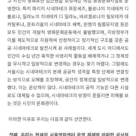
고 시민의 영화유산 접근권을 보장하는 핵심 공공문화시설로 운
영한다. 특히 파리의 시네마테크 프랑세즈, 볼로냐의 치네테카 디
볼로냐, 밀라노의 치네테카 디 밀라노, 바르셀로나의 필모테카 데
카탈루냐, 몬트리올의 시네마테크 퀘벡, 뮌헨의 필름뮤지엄 등은
모두 민간의 자발적 영화문화운동에서 출발했으며, 지방정부가
이를 제도적으로 지원하여 안정적이고 장기적인 구조를 갖춘 공
공 시네마테크로 발전시켜 온 사례들이다. 세계 도시 어디에서도
민간이 수십 년간 축적한 비영리적 활동을 배제하거나 그 정체성
을 무시하고 일방적으로 변경하는 경우는 찾기 어렵다. 그럼에도
서울시는 시네마테크의 본래 공공적 성격을 특정 단체와 연결짓
는 방식으로 오해를 조장하며, 공간의 정체성을 일방적으로 변경
했다. 이는 온당하지 않다. 시네마테크의 공적 기능은 다른 시설
로도 대체될 수 없으며, 시네마테크의 방향이 흔들리면 피해를 보
는 것은 시민의 문화권이다.
이러한 이유로 우리는 다음과 같이 선언한다.
첫째, 우리는 현재의 서울영화센터 운영 체제와 어떠한 공식적