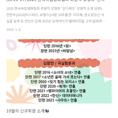
2025 한국독립영화협회 회원작 상영회 '인디에잇' 상영작 소개 단편1.
전찬우|2023|미스터리, 로맨스|19분 24초출연: 이다혜, 문소웅임신 사
실을 알게 된 연인의 집에 모르는 남자아이가 텔레비전을 고쳐 달라며 찾
아온다. 순순히 텔레비전을 고치는 남자와 그 모습이 이해가 가지 않는
2025. 1. 6.
여자. 여자는 아이를 경찰에 신고하고 아이 엄마를 기다린다. 늦은 밤. 아
이 엄마는 연인의 집에서 아이와 재회한다. 아이가 떠난 연인의 집. 두 사
람은 아이가 남긴 텔레비전 사이에서 서로에 대해 이야기하고 다시 재회
한 아이와 아이 엄마는 연인의 집에 두고 온 텔레비전에 대해 이야기한
다. 단편2. 김정래|2024|다큐멘터리|28분출연: 용민, 찬솔용민이는 다문
화 가정에서 태어났다. 다문화 가정 어린이들은 한국 사회에서 차별..
10월의 신규회원 소개🐿️