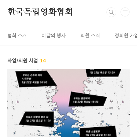
본문 바로가기
한국독립영화협회
협회 소개
이달의 행사
회원 소식
정회원 가
사업/회원 사업
14