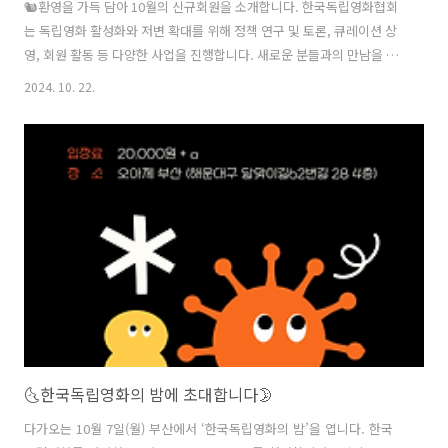
🐿️​환영을 가득 담아 10월의 신규회원을 소개합니다. 한국독립영화협회
는 독립영화 활성화와 저변 확대를 위해 정책 연구 및 토론, 큐레이션 상
영, 회원 활동 등 다양한 사업을 진행합니다. 새로운 분들과의 만남을 기
다리고 있으니 정회원 가입을 원하시는 분들은 아래의 링크를 참고해주
2024. 10. 22.
세요! 🐿️ 김유민 instagram.com/ian_smallwild / 극실험분과 단
편 2016년 장편 2023년 🐿️ 김정연 / 극실험분과 단편 2016 연출 단
편 2017 연출 단편 2020 연출 단편 2020 연출 단편 2021 연출 단
편 2022 데이터매니저 단편 2023 연출 🐿️ 윤상정 (구파수 륜호이)
instagram.com/sorigouldari / 극실험분과 단편 2015년 단편영화..
🌜한국독립영화의 밤에 초대합니다🌛
다가오는 10월 7일(월) 부산에서 ‘한국독립영화의 밤’을 엽니다. 한국