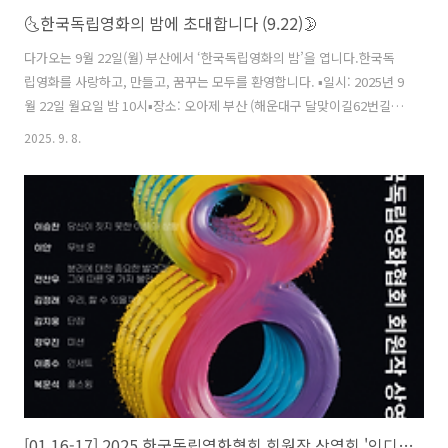
🌜한국독립영화의 밤에 초대합니다 (9.22)🌛
다가오는 9월 22일(월) 부산에서 ‘한국독립영화의 밤’을 엽니다.한국독
립영화를 사랑하고, 만들고, 꿈꾸는 모두를 환영합니다. ▪️일시: 2025년 9
월 22일 월요일 밤 10시▪️장소: 오아제 부산 (해운대구 달맞이길62번길
28 4층)▪️입장료: 20,000원 + a 주최: 한국독립영화협회협력: 서울독립영
2025. 9. 8.
화제 & 인디그라운드후원: 부산국제영화제
[01.16-17] 2025 한국독립영화협회 회원작 상영회 '인디에잇' 개최