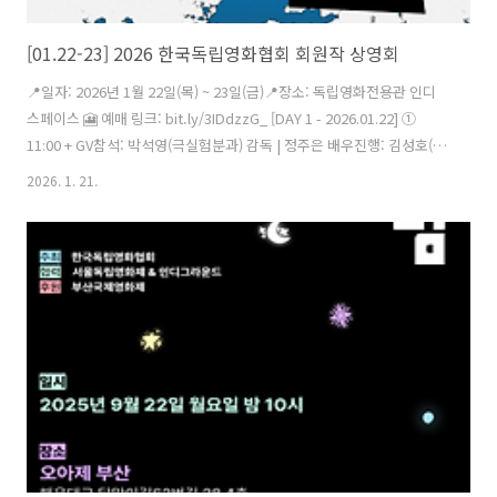
[01.22-23] 2026 한국독립영화협회 회원작 상영회
📍일자: 2026년 1월 22일(목) ~ 23일(금)📍장소: 독립영화전용관 인디
스페이스 🎦 예매 링크: bit.ly/3IDdzzG_ [DAY 1 - 2026.01.22] ①
11:00 + GV참석: 박석영(극실험분과) 감독 | 정주은 배우진행: 김성호(비
평분과) ② 13:30 + GV참석: 김태윤(극실험분과) 감독 | 류지애, 정충구
2026. 1. 21.
배우진행: 정진아(상영분과) ③ 16:00 + GV참석: 이나리혜(극실험분과)
감독, 김다빈 촬영감독 / 이창주(다큐분과) 감독진행: 안슬기(극실험분
과) ④ 19:00 + GV참석: 박채한, 이명훈, 이현호, 최호영(다큐분과), 최종
호(다큐분과) 감독 | 허철녕(다큐분과) 프로듀서진행: 남아름(다큐분과)
[DAY 2 - 2026.01.23] ⑤ 11:00 ..