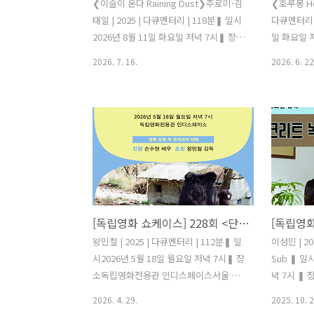
❮이슬이 온다 Raining Dust❯주로미·김
❮호루몽 Ho
태일 | 2025 | 다큐멘터리 | 118분❚ 일시
다큐멘터리 |
2026년 8월 11일 화요일 저녁 7시❚ 장소
일 화요일 
독립영화전용관 인디스페이스서울 마포
관 인디스페
2026. 7. 16.
2026. 6. 22
구 양화로 176 (동교동, 와이즈파크) 8층
(동교동, 
오시는 길
https://i
https://indiespace.kr/notice/5480❚
영화 상영 
영화 상영 후 관객과의 대화 초청 주로미·
감독진행 
김태일 감독진행 박봉남 감독🚆231회 독
함께하는 사
립영화 쇼케이스에서 주로미 감독·김태
영화 쇼케
일 감독의 ❮이슬이 온다❯를 상영합니다.
몽❯을 상영
상영 후 관객과의 대화가 이어지며, 당일
화가 이어지
관객분들께 작품 정보, 제작 일지, 리뷰 등
보, 제작 
[독립영화 쇼케이스] 228회 <단지, 우리가 잠시 머무는 곳 Where We Stay for a While> 왕민철
이 수록된 자료집을 드립니다.독립영화
드립니다.
쇼케이스는 무료 상영회로, 신청과 함께
회입니다. 
왕민철 | 2025 | 다큐멘터리 | 112분❚ 일
이성민 | 20
관람이 확정됩니다. ❚ 시놉시스막장에서
것’ 이라는
시2026년 5월 18일 월요일 저녁 7시❚ 장
Sub ❚ 일
석탄을 캐고 있는 장성광업소 채탄부 A조
말. 도축하고
소독립영화전용관 인디스페이스서울 마
녁 7시 ❚
여섯 명은 ..
포구 양화로 176 (동교동, 와이즈파크) 8
이스 ❚ 영
2026. 4. 29.
2025. 10. 2
층오시는 길
민 감독 초청