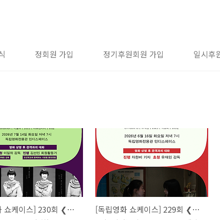
식
정회원 가입
정기후원회원 가입
일시후
[독립영화 쇼케이스] 230회 ❮호루몽 Horoomon❯ 이일하
[독립영화 쇼케이스] 229회 ❮지우러 가는 길 En Route to❯ 유재인