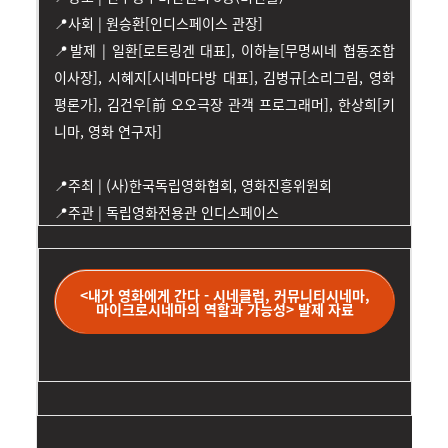
📍사회 | 원승환[인디스페이스 관장]
📍발제 | 일환[로트링겐 대표], 이하늘[무명씨네 협동조합
이사장], 시혜지[시네마다방 대표], 김병규[소리그림, 영화
평론가], 김건우[前 오오극장 관객 프로그래머], 한상희[키
니마, 영화 연구자]
📍주최 | (사)한국독립영화협회, 영화진흥위원회
📍주관 | 독립영화전용관 인디스페이스
<내가 영화에게 간다 - 시네클럽, 커뮤니티시네마,
마이크로시네마의 역할과 가능성> 발제 자료