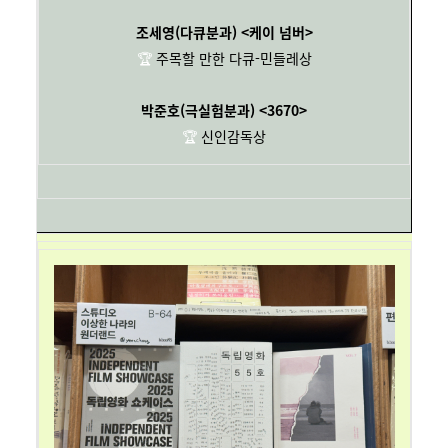
조세영(다큐분과) <케이 넘버>
🏆
주목할 만한 다큐-민들레상
박준호(극실험분과) <3670>
🏆
신인감독상