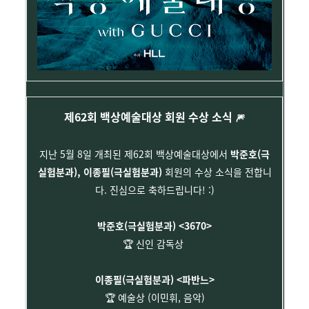
제62회 백상예술대상 회원 수상 소식
🎆
지난 5월 8일 개최된 제62회 백상예술대상에서
박준호(극
실험분과), 이종필(극실험분과)
회원의 수상 소식을 전합니
다
. 진심으로 축하드립니다! :)
박준호(극실험분과) <3670>
🏆 신인 감독상
이종필(극실험분과) <파반느>
🏆
예술상 (이민휘, 음악)