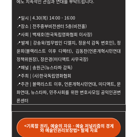
에도 지속적인 관심과 연대를 부탁드립니다.
📍일시 | 4.30(목) 14:00 - 16:00
📍장소 | 전주중부비전센터 5층(비전홀)
📍사회 | 백재호(한국독립영화협회 이사장)
📍발제 | 강송욱(법무법인 디엘지, 정윤석 감독 변호인), 정
윤희(블랙리스트 이후 디렉터), 김동찬(언론개혁시민연대
정책위원장), 장은경(미디액트 사무국장)
📍패널 | 송원근(뉴스타파 감독)
📍주최 | (사)한국독립영화협회
📍주관 | 블랙리스트 이후, 언론개혁시민연대, 미디액트, 문
화연대, 뉴스타파, 민주사회를 위한 변호사모임 공익인권변
론센터
<기록할 권리, 예술의 자유 - 예술 저널리즘의 경계
와 예술인권리보장법> 발제 자료