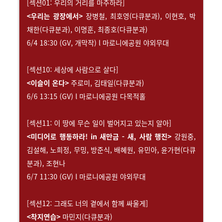
[섹션01: 우리의 거리를 마주하라]
<우리는 광장에서>
장병철, 최호영(다큐분과), 이현호, 박
채한(다큐분과), 이명훈, 최종호(다큐분과)
6/4 18:30 (GV, 개막작) l 마로니에공원 야외무대
[섹션10: 세상에 사람으로 살다]
<이슬이 온다>
주로미, 김태일(다큐분과)
6/6 13:15 (GV) l 마로니에공원 다목적홀
[섹션11: 이 땅에 무슨 일이 벌어지고 있는지 알아]
<미디어로 행동하라! in 새만금 - 새, 사람 행진>
강원중,
김설해, 노희정, 무밍, 방준식, 배혜원, 유민아, 윤가현(다큐
분과), 조현나
6/7 11:30 (GV) l 마로니에공원 야외무대
[섹션12: 그래도 너의 곁에서 함께 싸울게]
<착지연습>
마민지(다큐분과)