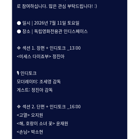
로 참여하십니다. 많은 관심 부탁드립니다! :)
● 일시 | 2026년 7월 11일 토요일
● 장소 | 독립영화전용관 인디스페이스
🔷 섹션 1. 장편 + 인디토크 _13:00
<미세스 다이죠부> 정진아
🎙️ 인디토크
모더레이터: 조세영 감독
게스트: 정진아 감독
🔷 섹션 2. 단편 + 인디토크 _16:00
<고열> 오지원
<해, 호랑이 소녀 꽃> 윤재원
<손님> 박소현