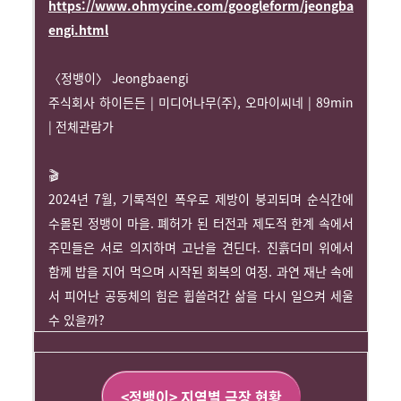
https://www.ohmycine.com/googleform/jeongba
engi.html
〈정뱅이〉 Jeongbaengi
주식회사 하이든든 | 미디어나무(주), 오마이씨네 | 89min
| 전체관람가
🎬
2024년 7월, 기록적인 폭우로 제방이 붕괴되며 순식간에
수몰된 정뱅이 마을. 폐허가 된 터전과 제도적 한계 속에서
주민들은 서로 의지하며 고난을 견딘다. 진흙더미 위에서
함께 밥을 지어 먹으며 시작된 회복의 여정. 과연 재난 속에
서 피어난 공동체의 힘은 휩쓸려간 삶을 다시 일으켜 세울
수 있을까?
<정뱅이> 지역별 극장 현황