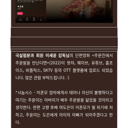
극실험분과 회원 이새윤 감독님
의 단편영화 <주문진에서
주윤발을 만난다면>(2022)이 왓챠, 웨이브, 유튜브, 홈초
이스, 비플릭스, SKTV 등의 OTT 플랫폼에 업로드 되었습
니다. 많은 관람 부탁드립니다. :)
*시놉시스 - 미혼모 엄마에게서 태어나 자신이 불행하다고
여기는 주윤이는 아버지가 배우 주윤발을 닮았을 것이라고
생각한다. 한편 고향 후배 여도은이 미혼모가 될 위기에 처
하고, 주윤이는 도은에게 아이의 아빠가 되어주겠다고 한
다.