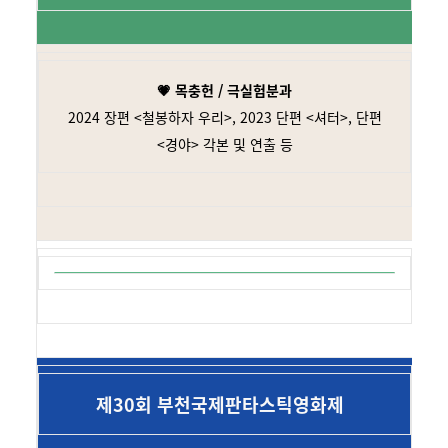
💗 목충헌 / 극실험분과
2024 장편 <철봉하자 우리>, 2023 단편 <셔터>, 단편
<경야> 각본 및 연출 등
제30회 부천국제판타스틱영화제