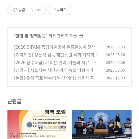
공감
구독하기
'
연대 및 정책활동
' 카테고리의 다른 글
[2026 BIFAN] 독립예술영화 유통활성화 정책포
2026.07.03
럼 (7.5)
[기자회견] 정윤석 감독 재판소원 국회 기자회견
2026.05.26
(0)
(2026.05.26)
[2026 전주포럼] 기록할 권리, 예술의 자유 - 예
2026.05.06
(0)
술 저널리즘의 경계와 예술인권리보장법 (4/30)
[성명서] 서울시는 시민과의 약속을 이행하라 '서
2026.03.05
울시네마테크' 원안 복귀와 공론장 즉각 개최를
(0)
[논평] 운영 종료 번복이 남긴 의미 : 서울시 공공
2025.12.23
촉구한다
시네마·미디어 문화정책을 다시 바라보다
(0)
(1)
관련글