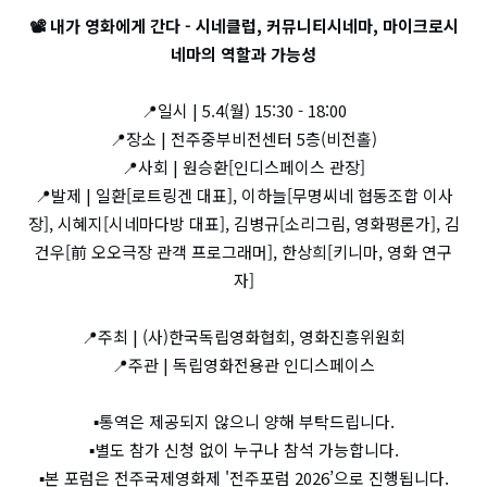
📽️ 내가 영화에게 간다 - 시네클럽, 커뮤니티시네마, 마이크로시
네마의 역할과 가능성
📍일시 | 5.4(월) 15:30 - 18:00
📍장소 | 전주중부비전센터 5층(비전홀)
📍사회 | 원승환[인디스페이스 관장]
📍발제 | 일환[로트링겐 대표], 이하늘[무명씨네 협동조합 이사
장], 시혜지[시네마다방 대표], 김병규[소리그림, 영화평론가], 김
건우[前 오오극장 관객 프로그래머], 한상희[키니마, 영화 연구
자]
📍주최 | (사)한국독립영화협회, 영화진흥위원회
📍주관 | 독립영화전용관 인디스페이스
▪️통역은 제공되지 않으니 양해 부탁드립니다.
▪️별도 참가 신청 없이 누구나 참석 가능합니다.
▪️본 포럼은 전주국제영화제 '전주포럼 2026’으로 진행됩니다.