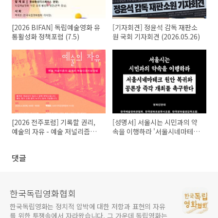
[2026 BIFAN] 독립예술영화 유
[기자회견] 정윤석 감독 재판소
통활성화 정책포럼 (7.5)
원 국회 기자회견 (2026.05.26)
[2026 전주포럼] 기록할 권리,
[성명서] 서울시는 시민과의 약
예술의 자유 - 예술 저널리즘의
속을 이행하라 '서울시네마테크'
경계와 예술인권리보장법
원안 복귀와 공론장 즉각 개최를
(4/30)
촉구한다
댓글
한국독립영화협회
한국독립영화는 정치적 압박에 대한 저항과 표현의 자유
를 위한 투쟁속에서 자라왔습니다. 그 가운데 독립영화는