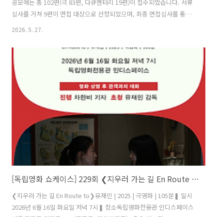
공모에는 총 102편(극 83편, 다큐멘터리 19편)이 접수되었습니다. 서류
심사를 거쳐 9편이 면접 대상으로 선정되었으며, 최종 면접심사를 통해
아래 3편의 작품을 선정하였습니다.▸ 김경형 감독 〈돌아온 금자씨〉▸
2026. 5. 27.
강경태 감독 〈칠순 게스트, 순자씨〉▸ 이홍래 감독 〈평숙의 기타〉
〈돌아온 금자씨〉는 배움과 가르침이 분리된 개념이 아니라 서로에게
영향을 주고받는 과정임을 따뜻하게 그려내며 평생학습의 가치를 잘 담
아냈습니다. 〈칠순 게스트, 순자씨〉는 나이가 들어가며 변화하는 자신
의 몸과 삶을 새롭게 이해하고 배워가는 인물의 모습을 통해 평생학습의
의미를 섬세하게 보여주었습니다. 〈평숙의 기타〉는 음악을 매개로 상
실 이후의 회복 과..
[독립영화 쇼케이스] 229회 ❮지우러 가는 길 En Route to❯ 유재인
❮지우러 가는 길 En Route to❯유재인 | 2025 | 극영화 | 105분❚ 일시
2026년 6월 16일 화요일 저녁 7시❚ 장소독립영화전용관 인디스페이스