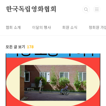
본문 바로가기
한국독립영화협회
협회 소개
이달의 행사
회원 소식
정회원 가
모든 글 보기
178