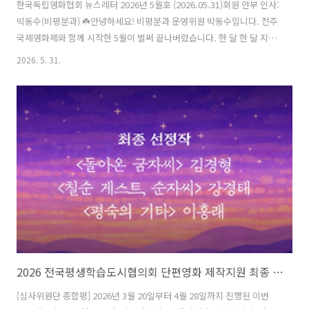
한국독립영화협회 뉴스레터 2026년 5월호 (2026.05.31)회원 안부 인사:
박동수(비평분과) ☘️안녕하세요! 비평분과 운영위원 박동수입니다. 전주
국제영화제와 함께 시작한 5월이 벌써 끝나버렸습니다. 한 달 한 달 지나
갈 때마다 느끼는 것이지만, 갈수록 시간이 더욱 빠르게 흘러가는 것만
2026. 5. 31.
같습니다. 영화제와 원고 마감, 예심 등으로 바쁘게 보내다보니 성큼 다
가운 여름 날씨가 당황스럽기도 합니다.올해의 한독협은 다양한 상영행
사와 함께하고 있습니다. 새해를 열며 진행된 성수동에서의 PPP 행사부
터, 인디스페이스에서 열린 회원작 상영회와 (이 글을 쓰는 오늘) 키니마
에서 진행된 『독립영화 55호』 연계 상영회까지, 한독협을 창구 삼아
다양한 상영 기획이 이루어지고 있죠. 그 중 가장 오래된 역사(?)를 지..
2026 전국평생학습도시협의회 단편영화 제작지원 최종 선정작 발표
[심사위원단 종합평] 2026년 3월 20일부터 4월 28일까지 진행된 이번