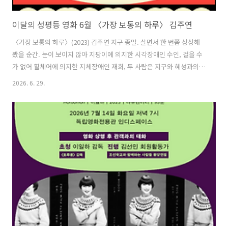
이달의 성평등 영화 6월 〈가장 보통의 하루〉 김주연
〈가장 보통의 하루〉(2023) 김주연 지구 종말. 살면서 한 번쯤 상상해
봤을 순간. 눈이 보이지 않아 지팡이에 의지한 시각장애인 수인, 걸을 수
가 없어 휠체어에 의지한 지체장애인 재희, 두 사람은 지구와 혜성과의
충돌이 예고된 어느 날, 혼비백산하며 정신없이 대피하는 사람들 틈을 지
2026. 6. 29.
나 여느 때처럼 복지관에서의 정기 모임을 찾았다 마주친다. 아무도 오지
않는 복지관 앞에서 영원히 혼자 남게 되는 것을 상상한 재희 앞에 나타
난 수인이다. 어디로들 떠난 것인지, 아수라장이던 길은 어느 틈에 고요
해졌다. 두 사람은 이 틈을 타 평소 가보고 싶었지만 쉬이 가보지 못했던
곳을 함께 가보기로 하고 길을 나섰다가 내친김에 서로의 몸에 기대어 살
면서 꼭 하고 싶었던 것까지 하나씩 해보기로 한다. 둘만 걷는 길 위, ..