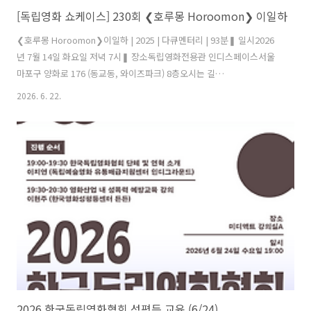
[독립영화 쇼케이스] 230회 ❮호루몽 Horoomon❯ 이일하
❮호루몽 Horoomon❯이일하 | 2025 | 다큐멘터리 | 93분❚ 일시2026
년 7월 14일 화요일 저녁 7시❚ 장소독립영화전용관 인디스페이스서울
마포구 양화로 176 (동교동, 와이즈파크) 8층오시는 길
https://indiespace.kr/notice/5480❚ 영화 상영 후 관객과의 대화 초
2026. 6. 22.
청 이일하 감독진행 김선민 회원활동가(조선학교와 함께하는 사람들 몽
당연필)📺230회 독립영화 쇼케이스에서 이일하 감독의 ❮호루몽❯을 상
영합니다.상영 후 관객과의 대화가 이어지며, 당일 관객분들께 작품 정
보, 제작 일지, 리뷰 등이 수록된 자료집을 드립니다.독립영화 쇼케이스
는 무료 상영회입니다. ❚ 시놉시스호루몽: ‘버리는 것’ 이라는 어원을 가
진 곱창구이의 일본 말. 도축하고 남은 쓰레기 내장을 ..
2026 한국독립영화협회 성평등 교육 (6/24)