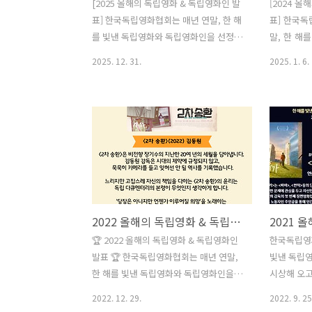
[2025 올해의 독립영화 & 독립영화인 발
[2024 
표] 한국독립영화협회는 매년 연말, 한 해
표] 한국독
를 빛낸 독립영화와 독립영화인을 선정하
말, 한 해
여 시상해 오고 있습니다. 한국독립영화
을 선정하여
2025. 12. 31.
2025. 1. 6.
협회 회원들이 직접 선정한 2025년 올해
다. 202
의 독립영화 수상작과 독립영화인 수상자
를 넘겨 전
를 아래 소개합니다. 올 한 해 묵묵히, 그
리하고 새
리고 부지런히 우리 곁을 채워준 노력에
은 여전히 
감사드립니다. 또한 수상 결과와 관계 없
르기에 마음
이 다양한 삶의 풍경을 펼쳐 보인 모든 독
월 29일 
립영화, 우리 사회 곳곳에서 카메라를 들
생자 분들과
고 목소리 내며 같이 걸어준 모든 독립영
시 한 번 
화인에게 고마움을 전합니다. 2025 올해
영화협회 회
2022 올해의 독립영화 & 독립영화인 발표
의 독립영화 는 직업계 고등학생 창우의
년 올해의
현장실습을 따라가며, 학생으로서의 마지
인 수상자를
🏆 2022 올해의 독립영화 & 독립영화인
한국독립영
막 한 학기를 학교 밖에서 보내게 되는 시
년 한 해 
발표 🏆 한국독립영화협회는 매년 연말,
빛낸 독립
간을 담아낸 작품입니다. 영화는 청소년
리 곁을 채
한 해를 빛낸 독립영화와 독립영화인을
시상해 오고
노동을 설명하거나 재단하기보다, ..
한 수상 결
선정하여 시상해 오고 있습니다. 2022년
영되었던 
2022. 12. 29.
2022. 9. 25
의 풍경을 
개봉 또는 제작된 모든 독립영화를 대상
영화 전문가