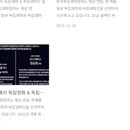
올해의 독립영화 & 독립영화인 발
한국독립영화협회는 매년 연말, 한 해를
립영화협회는 매년 연
빛낸 독립영화와 독립영화인을 선정하여
를 빛낸 독립영화와 독립영화인
시상해 오고 있습니다. 2023 올해의 독립
 시상해 오고 있습니
영화는 입니다! -선정의 변 💭 는 배우와
2023. 12. 29.
4년 수상 소식은 예년과 달리 해
연기 세계에 대한 감독의 깊은 애정과 관
하게 됐습니다. 한 해를 마무
심을 영화의 형식, 제작 방식을 통해 풀어
해를 맞이하는 시점에도 시국
낸 작품입니다. 장건재 감독이 작품을 통
어지럽고 참담한 소식이 잇따
해 그린 미학과 삶의 태도는 우리로 하여
이 무겁습니다. 지난 12
금 갈피를 잡을 수 없는 삶에서부터 죽은
발생한 제주항공 여객기 사고 희
이를 함께 애도하는 것까지, 조용히 생각
 유가족 분들께 다
하고 마주하게 합니다. ※ 2023년 개봉
깊은 애도를 표합니다.한국독립
또는 제작된 모든 독립영화를 대상으로
원들이 직접 선정한 2024
독립영화 전문가에게 올해의 독립영화를
2021 올해의 독립영화 & 독립영화인
 독립영화 수상작과 독립영화
추천받았습니다. ※ 추천작 중 한국독립
 아래 소개합니다. 작
영화협회 회원 투표에서 가장 많이 득표
화협회는 매년 연말, 한해를
묵묵히, 그리고 부지런히 우
한 작품에게 ‘올해의 독립영화상’이 돌아
영화와 독립영화인을 선정하여
워준 노력에 감사드립니다. 또
갑니다. 2023 올해의 독립영..
 있습니다. 2021년 개봉 및 상
과와 관계 없이 다양한 삶
모든 독립영화를 대상으로 독립
.
펼쳐 보인 모든 독립영화, 우
(가나다 순-김동현/서울독립