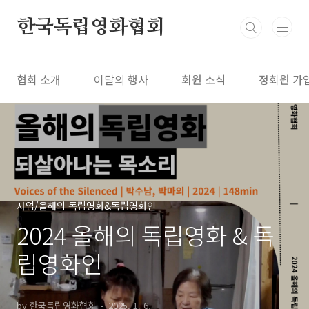
본문 바로가기
한국독립영화협회
협회 소개
이달의 행사
회원 소식
정회원 가
사업/올해의 독립영화&독립영화인
2024 올해의 독립영화 & 독
립영화인
by 한국독립영화협회
2025. 1. 6.