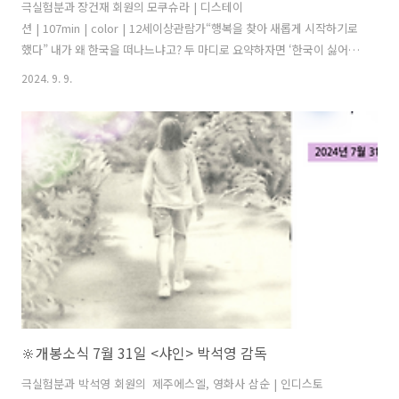
극실험분과 장건재 회원의 모쿠슈라 | 디스테이
션 | 107min | color | 12세이상관람가“행복을 찾아 새롭게 시작하기로
했다” 내가 왜 한국을 떠나느냐고? 두 마디로 요약하자면 ‘한국이 싫어
서’. 세 마디로 줄이면 ‘여기서는 못 살겠어서’. 계나는 지금 이 순간의 행
2024. 9. 9.
복을 좇아 떠나기로 했다.“나는 배고프고 춥지만 않으면 정말로 좋
다” 2024. 8. 28. 개봉
🔆개봉소식 7월 31일 <샤인> 박석영 감독
극실험분과 박석영 회원의 제주에스엘, 영화사 삼순 | 인디스토