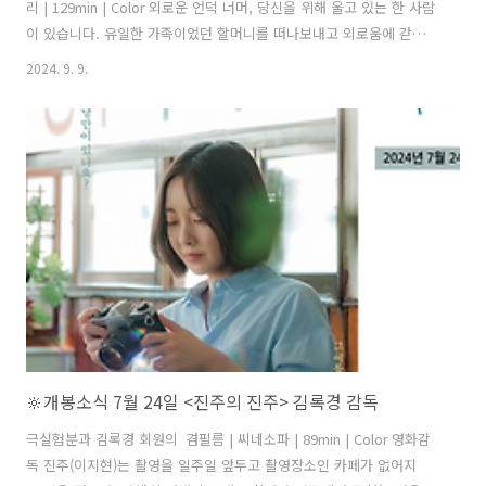
리 | 129min | Color 외로운 언덕 너머, 당신을 위해 울고 있는 한 사람
이 있습니다. 유일한 가족이었던 할머니를 떠나보내고 외로움에 갇
힌 열여섯 예선. 마음을 닫았던 예선은 스텔라 수녀와 라파엘라 수
2024. 9. 9.
녀, 그리고 친구들의 따뜻한 위로로 웃음을 찾아간다. 그런 예선 앞
에 여름과 함께 홀로 나타난 여섯 살 새별. 제주에서 갈 곳 없는 새별
을 보호하고 싶었던 예선은 주변 사람들에게 거짓말까지 하며 꿈같
은 시간을 함께 보낸다. 이제는 행복만 남아 있을 거라 생각했던 순
간, 새별을 버렸던 친엄마가 예선과 새별 앞에 나타나는데… 기척처
럼 찾아온 기적, 빛을 만나는 시간 "이별의 아픔을 치유하는 돌봄의 시
간...희망의 빛" 2024. 7. 31..
🔆개봉소식 7월 24일 <진주의 진주> 김록경 감독
극실험분과 김록경 회원의 겸필름 | 씨네소파 | 89min | Color 영화감
독 진주(이지현)는 촬영을 일주일 앞두고 촬영장소인 카페가 없어지