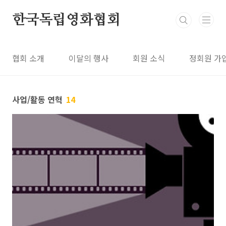
본문 바로가기
한국독립영화협회
협회 소개
이달의 행사
회원 소식
정회원 가
사업/활동 연혁
14