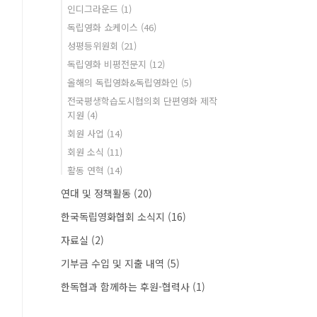
인디그라운드
(1)
독립영화 쇼케이스
(46)
성평등위원회
(21)
독립영화 비평전문지
(12)
올해의 독립영화&독립영화인
(5)
전국평생학습도시협의회 단편영화 제작
지원
(4)
회원 사업
(14)
회원 소식
(11)
활동 연혁
(14)
연대 및 정책활동
(20)
한국독립영화협회 소식지
(16)
자료실
(2)
기부금 수입 및 지출 내역
(5)
한독협과 함께하는 후원-협력사
(1)