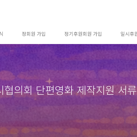
식
정회원 가입
정기후원회원 가입
일시후
시협의회 단편영화 제작지원 서류