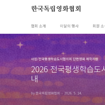
본문 바로가기
한국독립영화협회
협회 소개
이달의 행사
회원 소
사업/전국평생학습도시협의회 단편영화 제작지원
2026 전국평생학습도
내
by 한국독립영화협회
2026. 5. 14.