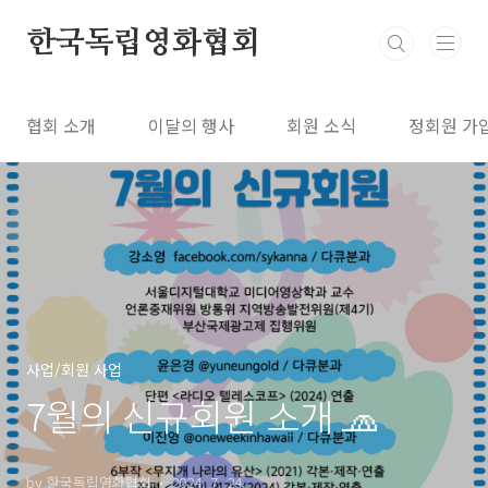
본문 바로가기
한국독립영화협회
협회 소개
이달의 행사
회원 소식
정회원 가
사업/회원 사업
7월의 신규회원 소개 🧢
by 한국독립영화협회
2024. 7. 24.