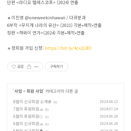
단편 <라디오 텔레스코프> (2024) 연출
🔸이진영 @oneweekinhawaii / 다큐분과
6부작 <무지개 나라의 유산> (2021) 각본•제작•연출
장편 <하와이 연가>(2024) 각본•제작•연출
🔹정회원 가입 신청:
https://bit.ly/4cx2LBO
공감
구독하기
'
사업
>
회원 사업
' 카테고리의 다른 글
8월의 신규회원 소개🍇
2024.08.22
(0)
7월의 후원회원🧢
2024.07.24
(0)
6월의 후원회원🍊
2024.06.28
(1)
6월의 신규회원🧢
2024.06.28
(1)
5월의 신규회원🌳
2024.06.28