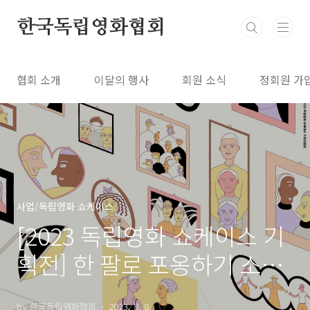
본문 바로가기
한국독립영화협회
협회 소개
이달의 행사
회원 소식
정회원 가
사업/독립영화 쇼케이스
[2023 독립영화 쇼케이스 기
획전] 한 팔로 포옹하기 소책
자
by 한국독립영화협회
2023. 8. 8.