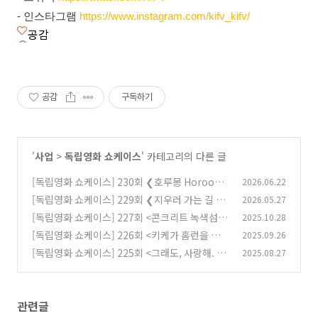
- 인스타그램
https://www.instagram.com/kifv_kifv/
공감
공감
구독하기
'
사업
>
독립영화 쇼케이스
' 카테고리의 다른 글
[독립영화 쇼케이스] 230회 ❮호루몽 Horoom
2026.06.22
on❯ 이일하
[독립영화 쇼케이스] 229회 ❮지우러 가는 길 En
2026.05.27
(0)
Route to❯ 유재인
[독립영화 쇼케이스] 227회 <콘크리트 녹색섬 G
2025.10.28
(0)
reen Concrete> 이성민
[독립영화 쇼케이스] 226회 <키케가 홈런을 칠거
2025.09.26
(14)
야 Kike Will Hit a Home Run> 박송열
[독립영화 쇼케이스] 225회 <그래도, 사랑해. All
2025.08.27
(214)
Is Well, I Love You.> 김준석
(4)
관련글