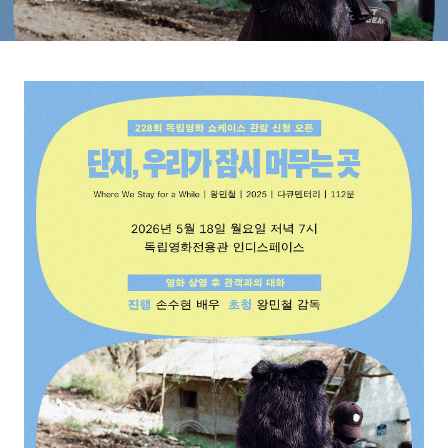
While> 왕민철