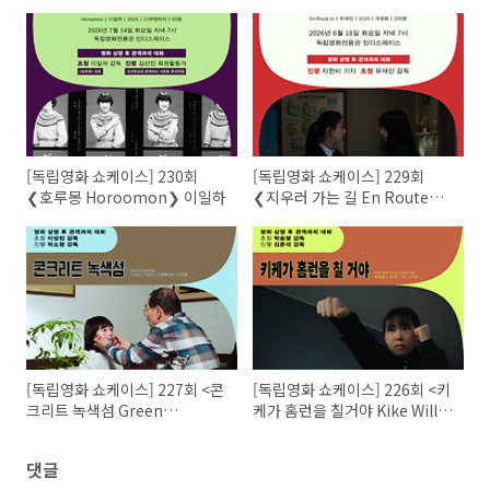
[독립영화 쇼케이스] 230회
[독립영화 쇼케이스] 229회
❮호루몽 Horoomon❯ 이일하
❮지우러 가는 길 En Route
to❯ 유재인
[독립영화 쇼케이스] 227회 <콘
[독립영화 쇼케이스] 226회 <키
크리트 녹색섬 Green
케가 홈런을 칠거야 Kike Will
Concrete> 이성민
Hit a Home Run> 박송열
댓글