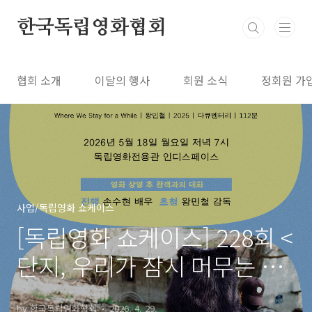
본문 바로가기
한국독립영화협회
협회 소개
이달의 행사
회원 소식
정회원 가
사업/독립영화 쇼케이스
[독립영화 쇼케이스] 228회 <
단지, 우리가 잠시 머무는 곳
Where We Stay for a
by 한국독립영화협회
2026. 4. 29.