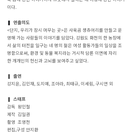
이다.
❚
연출의도
<단지, 우리가 잠시 머무는 곳>은 사육곰 생츄어리를 만들고 운
영해 가는 사람들의 이야기를 담았다. 강원도 화천의 한 농장에
서 삶의 터전을 일구는 네 명의 젊은 여성 활동가들의 일상을 조
명함으로써, 환경 및 동물 복지라는 거시적 담론 이면에 자리
한 개개인의 헌신과 고뇌를 보여주고 싶었다.
❚ 출연
강지윤, 김민재, 도지예, 조아라, 최태규, 이세림, 구시연 외
❚ 스태프
감독 왕민철
제작 김일권
촬영 조영천
편집,구성 안지환