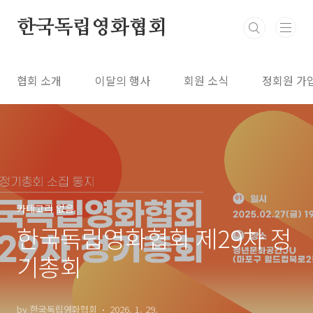
본문 바로가기
한국독립영화협회
협회 소개
이달의 행사
회원 소식
정회원 가
카테고리 없음
한국독립영화협회 제29차 정
기총회
by 한국독립영화협회
2026. 1. 29.